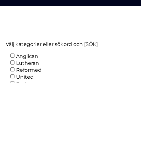
Välj kategorier eller sökord och [SÖK]
Anglican
Lutheran
Reformed
United
Endorsed
Independent
Mainline