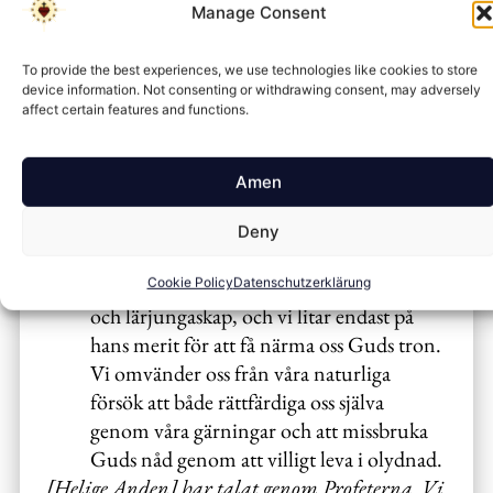
incarnation, crucifixion, resurrection,
Manage Consent
ascension into heaven, and future
coming. We refuse to deny any of these
To provide the best experiences, we use technologies like cookies to store
aspects the face of the unbelief of this age.
device information. Not consenting or withdrawing consent, may adversely
Vi bekänner att Kristi verk på Korset var
affect certain features and functions.
både ett Satisfactio Vicaria samt ett
Christus Victor. Vi vägrar att förminska
Amen
Jesu Kristi död och uppståndelse till
endast en olycklig händelse, eller att
Deny
förneka hans kroppsliga uppståndelse.
Vi har hört Jesu kallelse till att omvändelse
Cookie Policy
Datenschutzerklärung
och lärjungaskap, och vi litar endast på
hans merit för att få närma oss Guds tron.
Vi omvänder oss från våra naturliga
försök att både rättfärdiga oss själva
genom våra gärningar och att missbruka
Guds nåd genom att villigt leva i olydnad.
[Helige Anden] har talat genom Profeterna. Vi